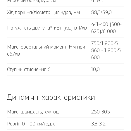
Робочий об'єм, куб. cм
4 395
Хід поршня/діаметр циліндра, мм
88,3/89,0
441-460 (600-
Потужність двигуна* кВт (к.с.) в 1/хв
625)/6 000
750/1 800-5
Макс. обертальний момент, Нм при
860 - 1 800-5
об./хв
600
Ступінь стиснення :1
10,0
Динамічні характеристики
Макс. швидкість, км/год
250-305
Розгін 0–100 км/год, с
3,3-3,2