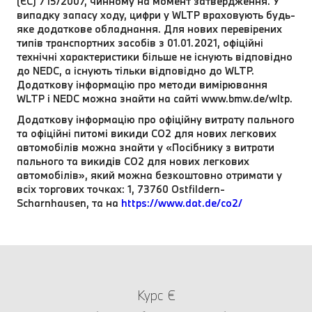
(ЄС) 715/2007, чинному на момент затвердження. У
випадку запасу ходу, цифри у WLTP враховують будь-
яке додаткове обладнання. Для нових перевірених
типів транспортних засобів з 01.01.2021, офіційні
технічні характеристики більше не існують відповідно
до NEDC, а існують тільки відповідно до WLTP.
Додаткову інформацію про методи вимірювання
WLTP і NEDC можна знайти на сайті www.bmw.de/wltp.
Додаткову інформацію про офіційну витрату пального
та офіційні питомі викиди CO2 для нових легкових
автомобілів можна знайти у «Посібнику з витрати
пального та викидів CO2 для нових легкових
автомобілів», який можна безкоштовно отримати у
всіх торгових точках: 1, 73760 Ostfildern-
Scharnhausen, та на
https://www.dat.de/co2/
Курс €