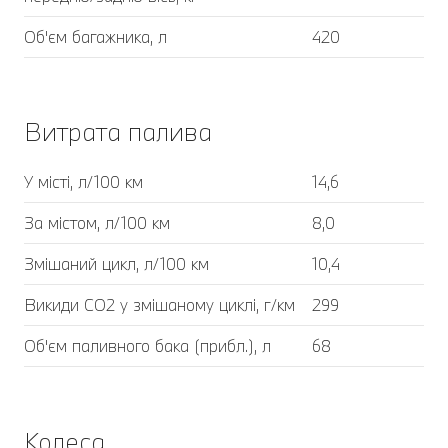
Об'єм багажника, л
420
Витрата палива
У місті, л/100 км
14,6
За містом, л/100 км
8,0
Змішаний цикл, л/100 км
10,4
Викиди CO2 у змішаному циклі, г/км
299
Об'єм паливного бака (прибл.), л
68
Колеса