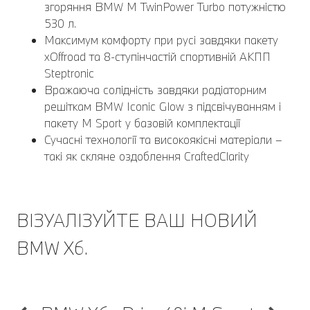
згоряння BMW M TwinPower Turbo потужністю
530 л.
Максимум комфорту при русі завдяки пакету
xOffroad та 8-ступінчастій спортивній АКПП
Steptronic
Вражаюча солідність завдяки радіаторним
решіткам BMW Iconic Glow з підсвічуванням і
пакету M Sport у базовій комплектації
Сучасні технології та високоякісні матеріали –
такі як скляне оздоблення CraftedClarity
ВІЗУАЛІЗУЙТЕ ВАШ НОВИЙ
BMW X6.