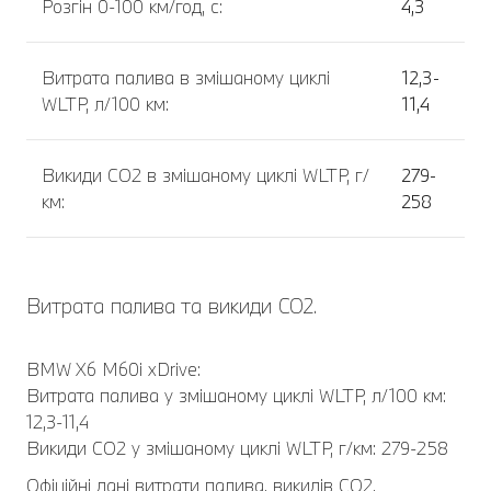
Розгін 0-100 км/год, с:
4,3
Витрата палива в змішаному циклі
12,3-
WLTP, л/100 км:
11,4
Викиди CO2 в змішаному циклі WLTP, г/
279-
км:
258
Витрата палива та викиди CO2.
BMW X6 M60i xDrive:
Витрата палива у змішаному циклі WLTP, л/100 км:
12,3-11,4
Викиди CO2 у змішаному циклі WLTP, г/км: 279-258
Офіційні дані витрати палива, викидів CO2,