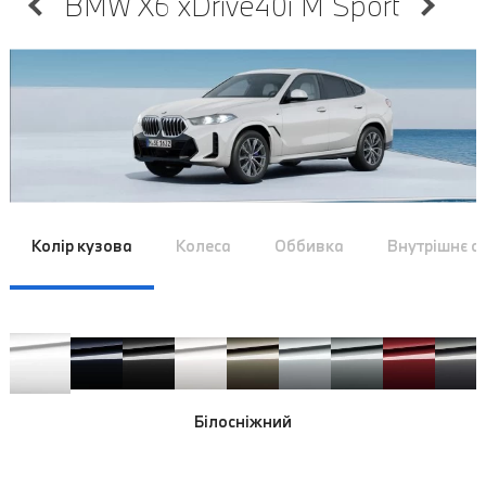
BMW X6 xDrive40i M Sport
Колір кузова
Колеса
Оббивка
Внутрішнє 
Білосніжний
Білосніжний