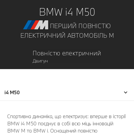
BMW i4 M50
ПЕРШИЙ ПОВНІСТЮ
ЕЛЕКТРИЧНИЙ АВТОМОБІЛЬ M
Повністю електричний
Двигун
i4 M50
Спортивна динаміка, що електризує: вперше в історії
BMW i4 M50 поєднує в собі всю міць інновацій
BMW M та BMW i. Оснащений повністю