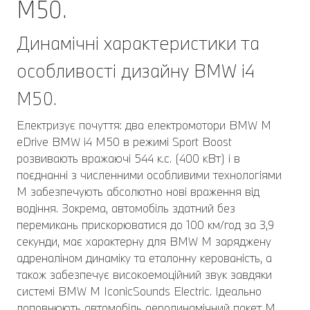
M50.
Динамічні характеристики та
особливості дизайну BMW i4
M50.
Електризує почуття: два електромотори BMW M
eDrive BMW i4 M50 в режимі Sport Boost
розвивають вражаючі 544 к.с. (400 кВт) і в
поєднанні з численними особливими технологіями
M забезпечують абсолютно нові враження від
водіння. Зокрема, автомобіль здатний без
перемикань прискорюватися до 100 км/год за 3,9
секунди, має характерну для BMW M заряджену
адреналіном динаміку та еталонну керованість, а
також забезпечує високоемоційний звук завдяки
системі BMW M IconicSounds Electric. Ідеально
доповнюють автомобіль аеродинамічний пакет M,