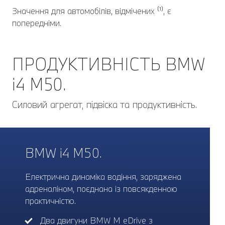
Значення для автомобілів, відмічених ⁽¹⁾, є
попередніми.
ПРОДУКТИВНІСТЬ BMW
i4 M50.
Силовий агрегат, підвіска та продуктивність.
BMW i4 M50.
Електрична динаміка водіння, заряджена
адреналіном, поєднана із повсякденною
практичністю.
Два двигуни BMW M eDrive з