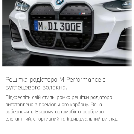
Решітка радіатора M Performance з
Фіксатор BMW для велосипедів.
вуглецевого волокна.
Фіксатор BMW для велосипедів дозволяє безпечно
перевозити гоночні, туристичні, гірські або дитячі
Підкресліть свій стиль: рамка решітки радіатора
велосипеди вагою до 20 кг.
виготовлена з преміального карбону. Вона
забезпечить Вашому автомобілю особливо
елегантний, спортивний та індивідуальний вигляд.