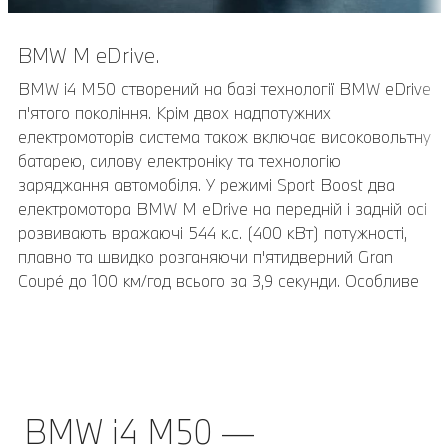
BMW M eDrive.
Пакет екстер’єру M Carbon.
BMW i4 M50 створений на базі технології BMW eDrive
Опціональний пакет екстер'єру M Carbon підкреслює
п'ятого покоління. Крім двох надпотужних
спортивні амбіції автомобіля. Бічні аеродинамічні
електромоторів система також включає високовольтну
елементи повітряних шторок в передньому бампері і
батарею, силову електроніку та технологію
кришки дзеркал заднього виду виготовляються з
заряджання автомобіля. У режимі Sport Boost два
вуглепластику (CFRP). Завершальними елементами
електромотора BMW M eDrive на передній і задній осі
пакету є бічні планки в задній частині і задній спойлер
розвивають вражаючі 544 к.с. (400 кВт) потужності,
особливої геометрії. BMW i4 M50 також має кришки
плавно та швидко розганяючи п'ятидверний Gran
дзеркал заднього виду М особливої геометрії.
Coupé до 100 км/год всього за 3,9 секунди. Особливе
розташування високовольтної батареї в нижній
частині автомобіля знижує його центр ваги і разом з
балансом ваги в співвідношенні 50:50 сприяє кращій
динаміці руху. Разом з тим, вражаючий запас ходу до
510* км (WLTP) забезпечує автомобілю високу
BMW i4 M50 —
практичність в повсякденній експлуатації.