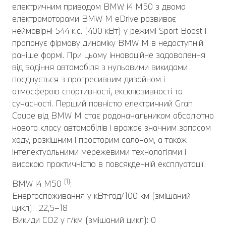
електричним приводом BMW i4 M50 з двома
електромоторами BMW M eDrive розвиває
неймовірні 544 к.с. (400 кВт) у режимі Sport Boost і
пропонує фірмову динаміку BMW M в недоступній
раніше формі. При цьому інноваційне задоволення
від водіння автомобіля з нульовими викидами
поєднується з прогресивним дизайном і
атмосферою спортивності, ексклюзивності та
сучасності. Перший повністю електричний Gran
Coupe від BMW M стає родоначальником абсолютно
нового класу автомобілів і вражає значним запасом
ходу, розкішним і просторим салоном, а також
інтелектуальними мережевими технологіями і
високою практичністю в повсякденній експлуатації.
(1)
BMW i4 M50
:
Енергоспоживання у кВт⋅год/100 км (змішаний
цикл): 22,5–18
Викиди CO2 у г/км (змішаний цикл): 0