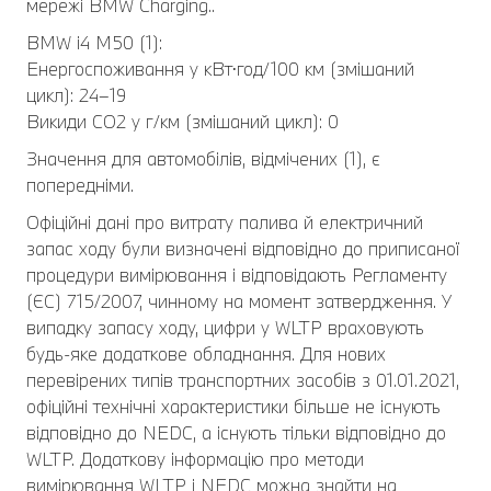
мережі BMW Charging..
BMW i4 M50 (1):
Енергоспоживання у кВт⋅год/100 км (змішаний
цикл): 24–19
Викиди CO2 у г/км (змішаний цикл): 0
Значення для автомобілів, відмічених (1), є
попередніми.
Офіційні дані про витрату палива й електричний
запас ходу були визначені відповідно до приписаної
процедури вимірювання і відповідають Регламенту
(ЄС) 715/2007, чинному на момент затвердження. У
випадку запасу ходу, цифри у WLTP враховують
будь-яке додаткове обладнання. Для нових
перевірених типів транспортних засобів з 01.01.2021,
офіційні технічні характеристики більше не існують
відповідно до NEDC, а існують тільки відповідно до
WLTP. Додаткову інформацію про методи
вимірювання WLTP і NEDC можна знайти на