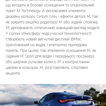
що входить в базове оснащення та опціональний
пакет M Technology. А ексклюзивні елементи
дизайну кольору Cerium Grey і ефектні деталі M, такі
як закрита решітка радіатора M або задній спойлер
M, доповнюють атлетичний зовнішній вигляд моделі.
У салоні атмосферу надсучасної технологічності
створюють новий вигнутий дисплей BMW,
орієнтований на водія, і елегантна приладова
панель. При цьому такі елементи оснащення M, як
сидіння M Sport для водія і переднього пасажира
або шкіряне рульове колесо M з контрастними
швами в кольорах M, розставляють спортивні
акценти.