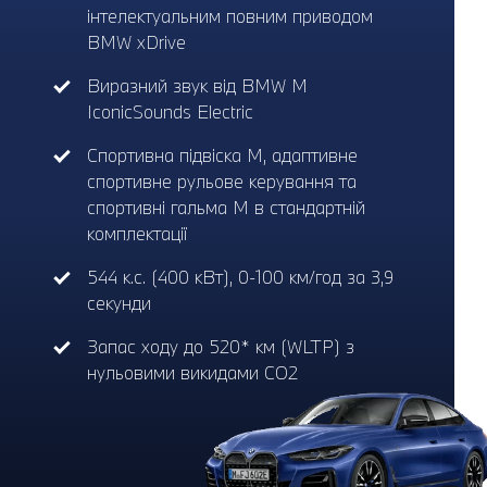
інтелектуальним повним приводом
BMW xDrive
Виразний звук від BMW M
IconicSounds Electric
Спортивна підвіска M, адаптивне
спортивне рульове керування та
спортивні гальма M в стандартній
комплектації
544 к.с. (400 кВт), 0-100 км/год за 3,9
секунди
Запас ходу до 520* км (WLTP) з
нульовими викидами CO2