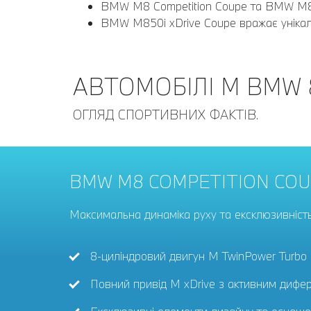
BMW M8 Competition Coupe та BMW M8 
BMW M850i xDrive Coupe вражає унікаль
АВТОМОБІЛІ M BMW 8
ОГЛЯД СПОРТИВНИХ ФАКТІВ.
BMW M8 COMPETITION CO
BMW M8 COUPE
BMW M850i xDRIVE COUPE
Максимальна динаміка руху та ексклюзивність
Динаміка руху та розкіш на найвищому рівні.
Потужність із розкішним характером.
8-циліндровий двигун M TwinPower Turbo п
Повний привід M xDrive з активним дифе
8-циліндровий двигун M TwinPower Turbo п
8-циліндровий двигун M TwinPower Turbo п