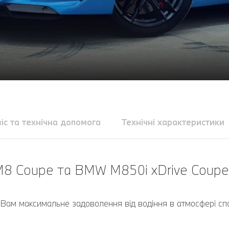
іс та технічна допомога
Технічні характеристики
8 Coupe та BMW M850i xDrive Coupe
Вам максимальне задоволення від водіння в атмосфері спо