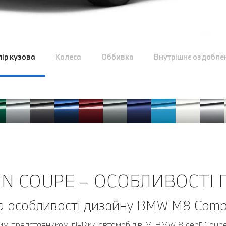
лір кузова
Колеса
Оббивка
Внутрішнє оздобле
N COUPE – ОСОБЛИВОСТІ П
а особливості дизайну BMW M8 Compe
м представником лінійки автомобілів M BMW 8 серії Coupe