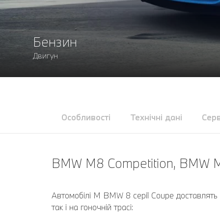
Бензин
Двигун
Особливості
Технічні дані
Серв
BMW M8 Competition, BMW M
Автомобілі M BMW 8 серії Coupe доставлять 
так і на гоночній трасі: