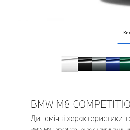
Ко
BMW M8 COMPETITIO
Динамічні характеристики т
BMW M8 Competition Coupe є найдинамічніши