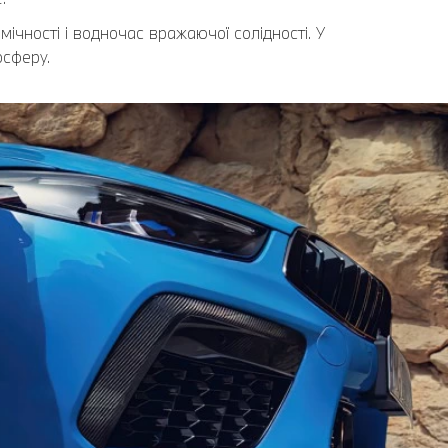
ічності і водночас вражаючої солідності. У
осферу.