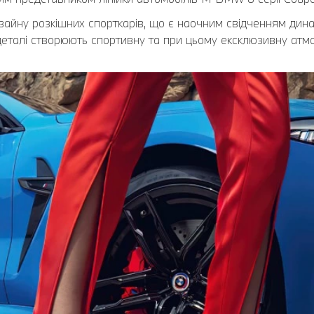
айну розкішних спорткарів, що є наочним свідченням динам
 деталі створюють спортивну та при цьому ексклюзивну атм