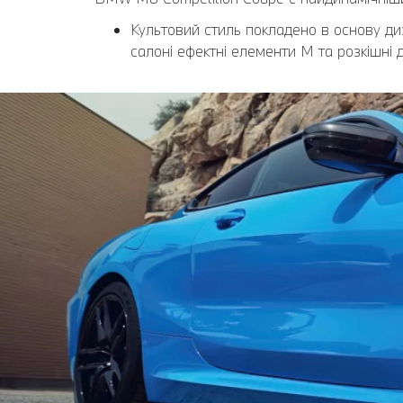
Культовий стиль покладено в основу диз
салоні ефектні елементи M та розкішні