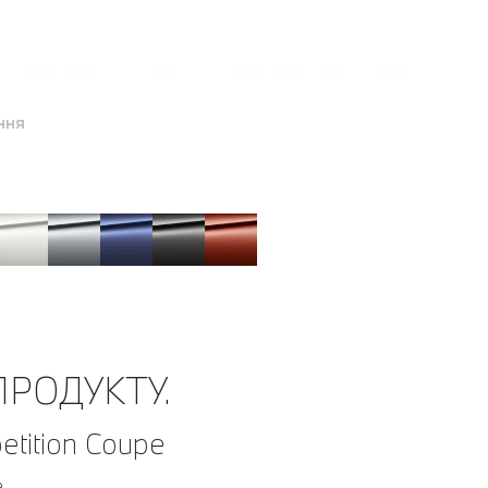
ння
РОДУКТУ.
tition Coupe
.