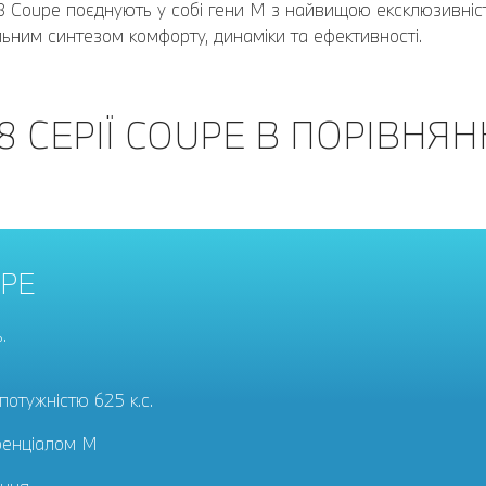
Coupe поєднують у собі гени M з найвищою ексклюзивніс
ним синтезом комфорту, динаміки та ефективності.
 СЕРІЇ COUPE В ПОРІВНЯНН
UPE
.
отужністю 625 к.с.
ренціалом M
отужністю 600 к.с.
отужністю 530 к.с.