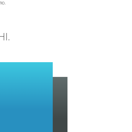
тю.
І.