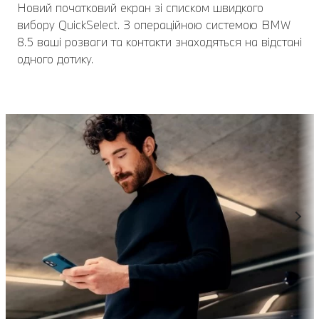
Новий початковий екран зі списком швидкого
вибору QuickSelect. З операційною системою BMW
8.5 ваші розваги та контакти знаходяться на відстані
одного дотику.