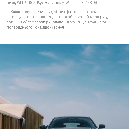
цикл, WLTP): 18,7–15,4; Запас ходу, WLTP в км: 488–600
[1]
Запас ходу залежить від різних факторів, зокрема:
індивідуального стилю водіння, особливостей маршруту,
зовнішньої температури, опалення/кондиціонування та
попереднього кондиціонування.