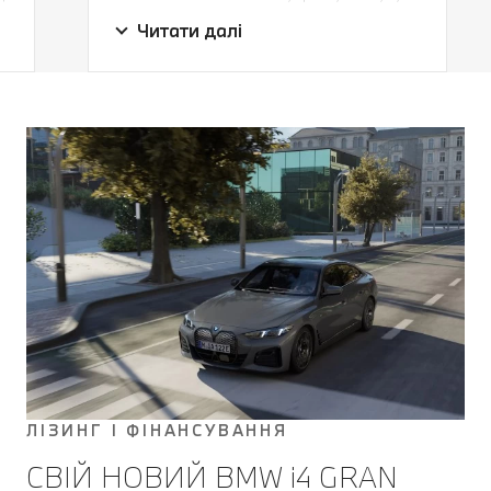
Ваш особистий помічник.
руху на швидкості до 190 км/год і
Читати далі
зберігає дистанцію. В екстрених
і
випадках ваш BMW загальмує до
повної зупинки та автоматично
и
продовжить рух. Справжня
допомога, особливо в русі з
зупинками.
ЛІЗИНГ І ФІНАНСУВАННЯ
СВІЙ НОВИЙ BMW i4 GRAN