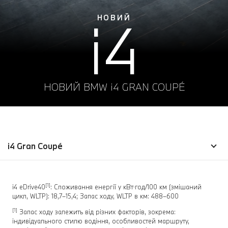
i4
НОВИЙ
НОВИЙ BMW i4 GRAN COUPÉ
i4 Gran Coupé
[1]
i4 eDrive40
: Споживання енергії у кВт⋅год/100 км (змішаний
цикл, WLTP): 18,7–15,4; Запас ходу, WLTP в км: 488–600
[1]
Запас ходу залежить від різних факторів, зокрема:
індивідуального стилю водіння, особливостей маршруту,