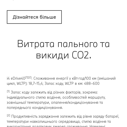
Дізнайтеся більше
Витрата пального та
викиди CO2.
[1][2]
i4 eDrive40
: Споживання енергії у кВт⋅год/100 км (змішаний
цикл, WLTP): 18,7–15,4; Запас ходу, WLTP в км: 488–600
[1]
Запас ходу залежить від різних факторів, зокрема:
індивідуального стилю водіння, особливостей маршруту,
зовнішньої температури, опалення/кондиціонування та
попереднього кондиціонування.
[2]
Продуктивність заряджання залежить від рівня заряду батареї,
температури навколишнього середовища, стилю водіння та
використання додаткових джерел споживання. Наведені