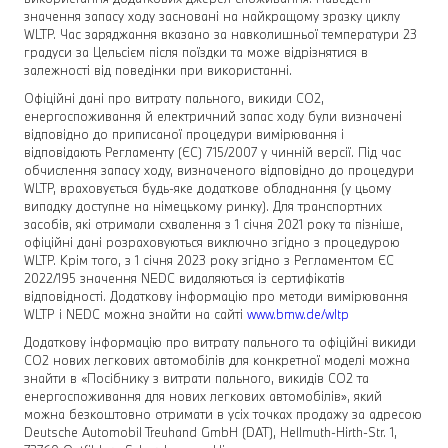
значення запасу ходу засновані на найкращому зразку циклу
WLTP. Час заряджання вказано за навколишньої температури 23
градуси за Цельсієм після поїздки та може відрізнятися в
залежності від поведінки при використанні.
Офіційні дані про витрату пального, викиди CO2,
енергоспоживання й електричний запас ходу були визначені
відповідно до приписаної процедури вимірювання і
відповідають Регламенту (ЄС) 715/2007 у чинній версії. Під час
обчислення запасу ходу, визначеного відповідно до процедури
WLTP, враховується будь-яке додаткове обладнання (у цьому
випадку доступне на німецькому ринку). Для транспортних
засобів, які отримали схвалення з 1 січня 2021 року та пізніше,
офіційні дані розраховуються виключно згідно з процедурою
WLTP. Крім того, з 1 січня 2023 року згідно з Регламентом ЄС
2022/195 значення NEDC видаляються із сертифікатів
відповідності. Додаткову інформацію про методи вимірювання
WLTP і NEDC можна знайти на сайті
www.bmw.de/wltp
Додаткову інформацію про витрату пального та офіційні викиди
CO2 нових легкових автомобілів для конкретної моделі можна
знайти в «Посібнику з витрати пального, викидів CO2 та
енергоспоживання для нових легкових автомобілів», який
можна безкоштовно отримати в усіх точках продажу за адресою
Deutsche Automobil Treuhand GmbH (DAT), Hellmuth-Hirth-Str. 1,