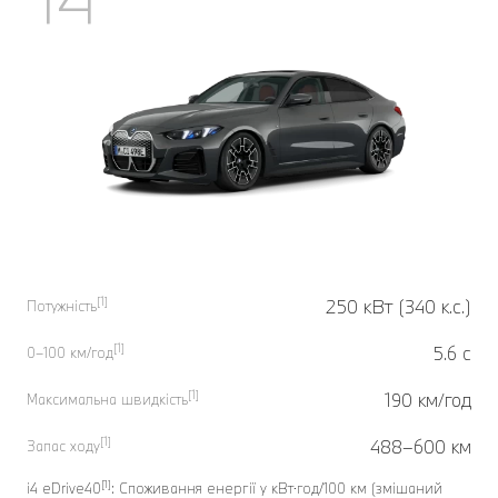
[1]
250 кВт (340 к.с.)
Потужність
[1]
5.6 c
0–100 км/год
[1]
190 км/год
Максимальна швидкість
[1]
488–600 км
Запас ходу
[1]
i4 eDrive40
: Споживання енергії у кВт⋅год/100 км (змішаний