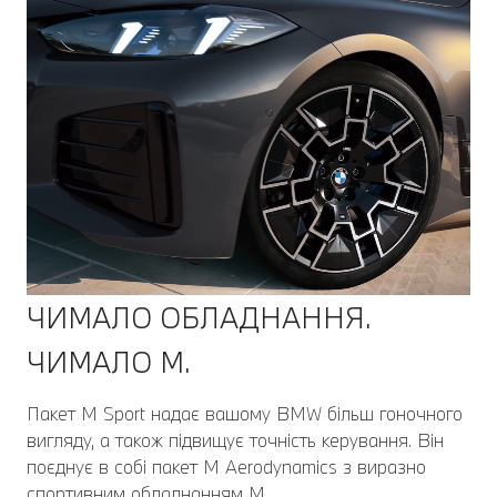
ЧИМАЛО ОБЛАДНАННЯ.
ЧИМАЛО M.
Пакет M Sport надає вашому BMW більш гоночного
вигляду, а також підвищує точність керування. Він
поєднує в собі пакет M Aerodynamics з виразно
спортивним обладнанням M.