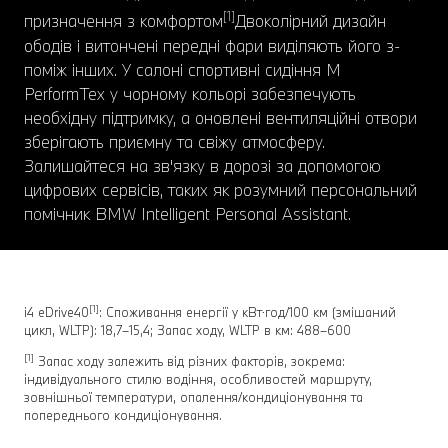
[1]
призначення з комфортом
Двоколірний дизайн
ободів і витончені передні фари виділяють його з-
поміж інших. У салоні спортивні сидіння M
PerformTex у чорному кольорі забезпечують
необхідну підтримку, а оновлені вентиляційні отвори
зберігають приємну та свіжу атмосферу.
Залишайтеся на зв'язку в дорозі за допомогою
цифрових сервісів, таких як розумний персональний
помічник BMW Intelligent Personal Assistant.
[1]
i4 eDrive40
: Споживання енергії у кВт⋅год/100 км (змішаний
цикл, WLTP): 18,7–15,4; Запас ходу, WLTP в км: 488–600
[1]
Запас ходу залежить від різних факторів, зокрема:
індивідуального стилю водіння, особливостей маршруту,
зовнішньої температури, опалення/кондиціонування та
попереднього кондиціонування.