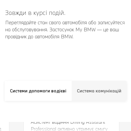
Завжди в курсі подій.
Переглядайте стан свого автомобіля або записуйтеся
на обслуговування. Застосунок My BMW — це ваш
провідник до автомобіля BMW.
Системи допомоги водієві
Система комунікацій
.
Ваш особистий помічник.
Асистент водіння Driving Assistant
д
Professional активно утримує смугу