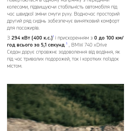
колесами, підвищуючи стабільність автомобіля під
час швидкої зміни смуги руху. Водночас просторий
другий ряд сидінь забезпечує винятковий комфорт
для пасажирів.
З
294 кВт (400 к.с.)
¹
і прискоренням з
0 до 100 км/
год всього за
5,1 секунд
¹
, BMW 740 xDrive
Седан дарує справжнє задоволення від водіння, як
під час тривалих подорожей, так і коротких поїздок
містом.