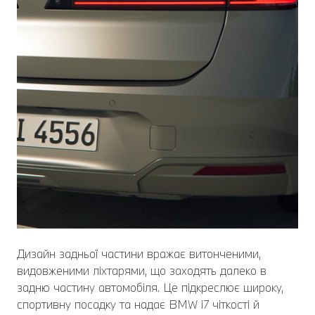
Дизайн задньої частини вражає витонченими,
видовженими ліхтарями, що заходять далеко в
задню частину автомобіля. Це підкреслює широку,
спортивну посадку та надає BMW i7 чіткості й