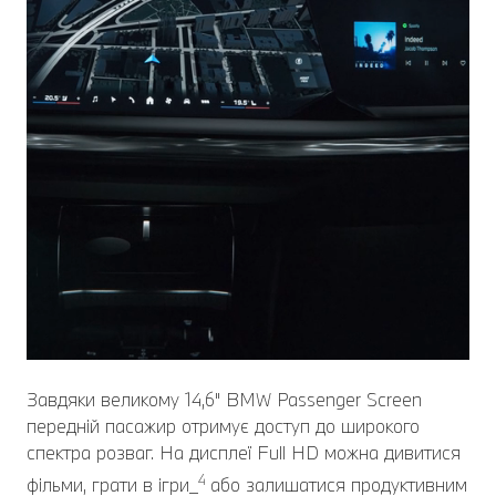
Завдяки великому 14,6" BMW Passenger Screen
передній пасажир отримує доступ до широкого
спектра розваг. На дисплеї Full HD можна дивитися
4
фільми, грати в ігри_
або залишатися продуктивним