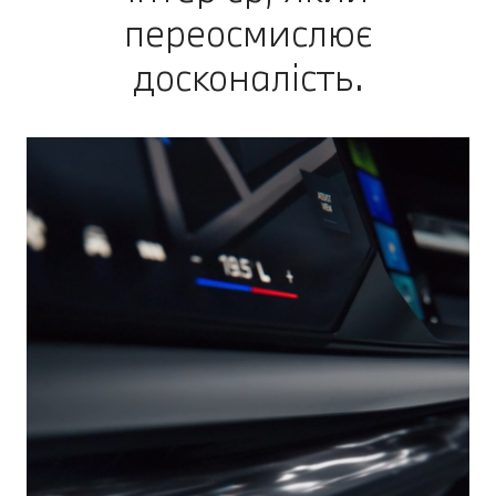
переосмислює
досконалість.