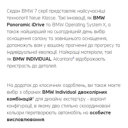
Седан BMW 7 серії представляє найсучасніші
технології Neue Klasse. Такі інновації, як
BMW
Panoramic
iDrive
та BMW Operating System X, а
також найширший на сьогоднішній день вибір
оснащення салону та зовнішнього оснащення,
допоможуть вам у вашому прагненні до прогресу та
індивідуальної еволюції. Найкращі матеріали, такі
як
BMW INDIVIDUAL
Alcantara
⁴
відображають
пристрасть до деталей.
На додаток до класичних оздоблень, ви також маєте
вибір з обраних
BMW Individual
двоколірних
комбінацій
⁴
для дизайну екстер’єру - варіант
конфігурації, в якому два стильно скоординовані
кольори перетворюють автомобіль на
особисте
висловлювання
.