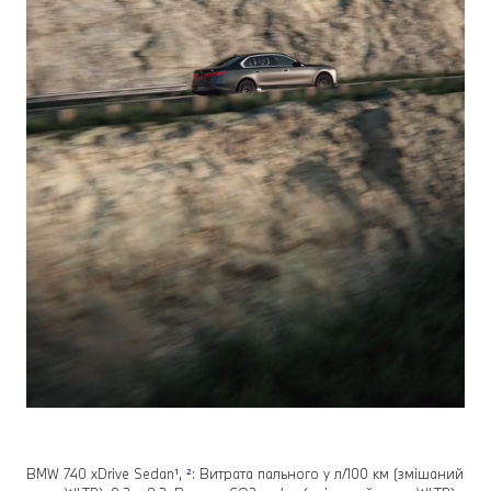
BMW 740 xDrive Sedan
¹
,
²
: Витрата пального у л/100 км (змішаний