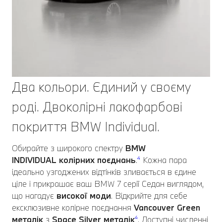
Два кольори. Єдиний у своєму
роді. Двоколірні лакофарбові
покриття BMW Individual.
Обирайте з широкого спектру
BMW
INDIVIDUAL
колірних поєднань
.
⁴
Кожна пара
ідеально узгоджених відтінків зливається в єдине
ціле і прикрашає ваш BMW 7 серії Седан виглядом,
що нагадує
високої моди
. Відкрийте для себе
ексклюзивне колірне поєднання
Vancouver Green
металік
з
Space Silver металік
⁴
. Доступні численні