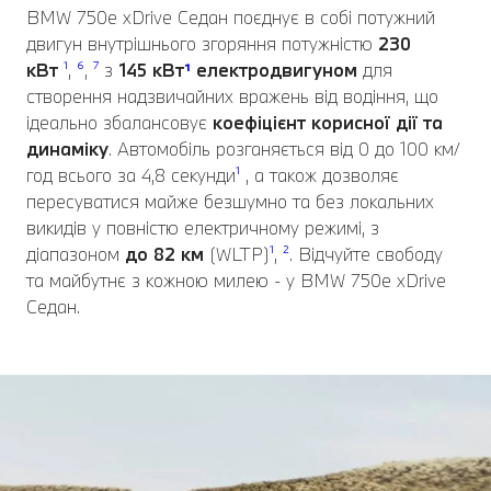
BMW 750e xDrive Седан поєднує в собі потужний
двигун внутрішнього згоряння потужністю
230
кВт
¹
,
⁶
,
⁷
з
145 кВт
¹
електродвигуном
для
створення надзвичайних вражень від водіння, що
ідеально збалансовує
коефіцієнт корисної дії та
динаміку
. Автомобіль розганяється від 0 до 100 км/
год всього за 4,8 секунди
¹
, а також дозволяє
пересуватися майже безшумно та без локальних
викидів у повністю електричному режимі, з
діапазоном
до 82 км
(WLTP)
¹
,
²
. Відчуйте свободу
та майбутнє з кожною милею - у BMW 750e xDrive
Седан.