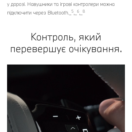
у дорозі. Навушники та ігрові контролери можна
5
6
8
підключити через Bluetooth._
,_
,_
Контроль, який
перевершує очікування.