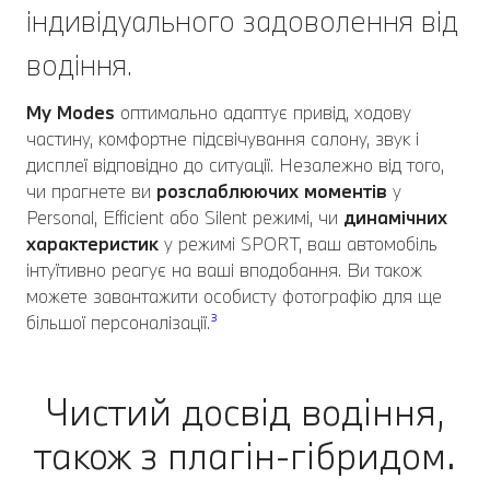
індивідуального задоволення від
водіння.
My Modes
оптимально адаптує привід, ходову
частину, комфортне підсвічування салону, звук і
дисплеї відповідно до ситуації. Незалежно від того,
чи прагнете ви
розслаблюючих моментів
у
Personal, Efficient або Silent режимі, чи
динамічних
характеристик
у режимі SPORT, ваш автомобіль
інтуїтивно реагує на ваші вподобання. Ви також
можете завантажити особисту фотографію для ще
більшої персоналізації.
³
Чистий досвід водіння,
також з плагін-гібридом.