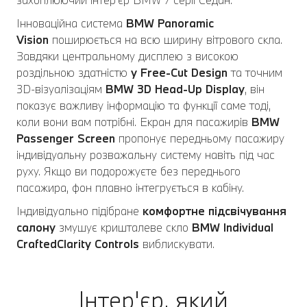
Інноваційна система
BMW Panoramic
Vision
поширюється на всю ширину вітрового скла.
Завдяки центральному дисплею з високою
роздільною здатністю
у Free-Cut Design
та точним
3D-візуалізаціям
BMW 3D Head-Up Display
, він
показує важливу інформацію та функції саме тоді,
коли вони вам потрібні. Екран для пасажирів
BMW
Passenger Screen
пропонує передньому пасажиру
індивідуальну розважальну систему навіть під час
руху. Якщо ви подорожуєте без переднього
пасажира, фон плавно інтегрується в кабіну.
Індивідуально підібране
комфортне підсвічування
салону
змушує кришталеве скло
BMW Individual
CraftedClarity Controls
виблискувати.
Інтер'єр, який