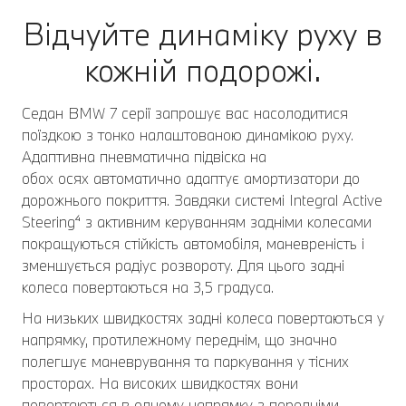
Відчуйте динаміку руху в
кожній подорожі.
Седан BMW 7 серії запрошує вас насолодитися
поїздкою з тонко налаштованою динамікою руху.
Адаптивна пневматична підвіска на
обох осях автоматично адаптує амортизатори до
дорожнього покриття. Завдяки системі Integral Active
Steering⁴ з активним керуванням задніми колесами
покращуються стійкість автомобіля, маневреність і
зменшується радіус розвороту. Для цього задні
колеса повертаються на 3,5 градуса.
На низьких швидкостях задні колеса повертаються у
напрямку, протилежному переднім, що значно
полегшує маневрування та паркування у тісних
просторах. На високих швидкостях вони
повертаються в одному напрямку з передніми