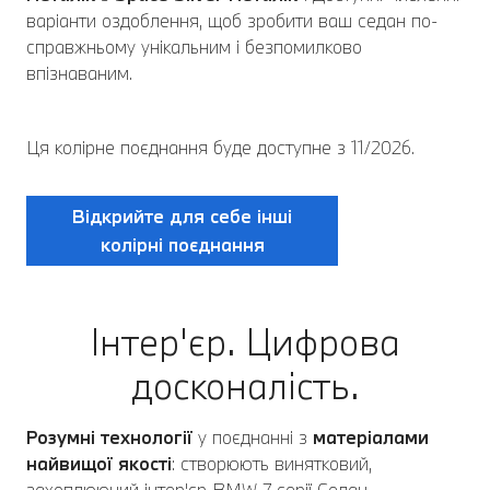
варіанти оздоблення, щоб зробити ваш седан по-
справжньому унікальним і безпомилково
впізнаваним.
Ця колірне поєднання буде доступне з 11/2026.
Відкрийте для себе інші
колірні поєднання
Інтер'єр. Цифрова
досконалість.
Розумні технології
у поєднанні з
матеріалами
найвищої якості
: створюють винятковий,
захоплюючий інтер'єр BMW 7 серії Седан.