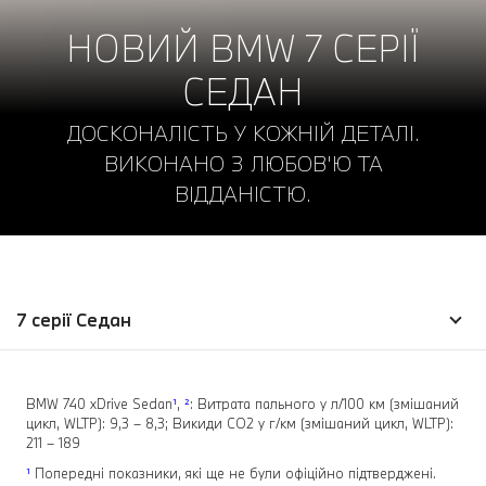
НОВИЙ BMW 7 СЕРІЇ
СЕДАН
ДОСКОНАЛІСТЬ У КОЖНІЙ ДЕТАЛІ.
ВИКОНАНО З ЛЮБОВ'Ю ТА
ВІДДАНІСТЮ.
7 серії Седан
BMW 740 xDrive Sedan
¹
,
²
: Витрата пального у л/100 км (змішаний
цикл, WLTP): 9,3 – 8,3; Викиди СО2 у г/км (змішаний цикл, WLTP):
211 – 189
¹
Попередні показники, які ще не були офіційно підтверджені.