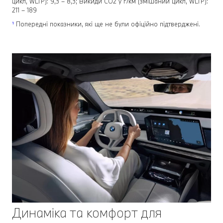
цикл, WLTP): 9,3 – 8,3; Викиди СО2 у г/км (змішаний цикл, WLTP):
211 – 189
¹
Попередні показники, які ще не були офіційно підтверджені.
Динаміка та комфорт для