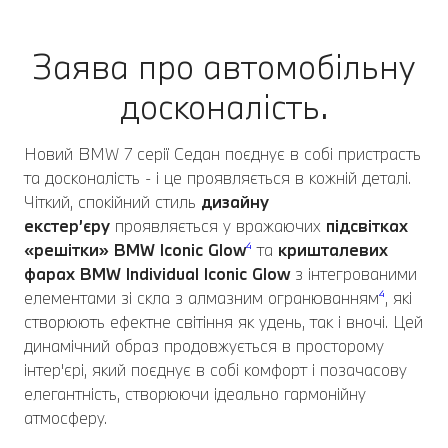
Заява про автомобільну
досконалість.
Новий BMW 7 серії Седан поєднує в собі пристрасть
та досконалість - і це проявляється в кожній деталі.
Чіткий, спокійний стиль
дизайну
екстер’єру
проявляється у вражаючих
підсвітках
«решітки» BMW Iconic Glow
⁴
та
кришталевих
фарах BMW Individual Iconic Glow
з інтегрованими
елементами зі скла з алмазним огранюванням
⁴
, які
створюють ефектне світіння як удень, так і вночі. Цей
динамічний образ продовжується в просторому
інтер'єрі, який поєднує в собі комфорт і позачасову
елегантність, створюючи ідеально гармонійну
атмосферу.