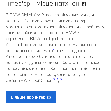
Інтер'єр - місце натхнення.
З BMW Digital Key Plus двері відчиняються для
вас так, ніби ними керує невидимий шофер, з
можливістю автоматичного відчинення дверей водія,
коли ви наближаєтесь до свого BMW 7
серії Седан.
⁴
BMW Intelligent Personal
Assistant допомагає з навігацією, комунікацією та
розважальною системою
³
під час подорожі.
Атмосфера може бути адаптована відповідно до
ваших індивідуальних вимог. І багато іншого чекає
на вас. Відкрийте для себе задоволення від водіння
нового рівня кожного разу, коли ви керуєте
своїм BMW 7 серії Седан.
³
,
⁵
,
⁹
Більше про інтер’єр