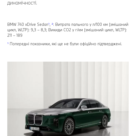
динамічності.
BMW 740 xDrive Sedan
¹
,
²
: Витрата пального у л/100 км (змішаний
цикл, WLTP): 9,3 – 8,3; Викиди СО2 у г/км (змішаний цикл, WLTP):
211 – 189
¹
Попередні показники, які ще не були офіційно підтверджені.