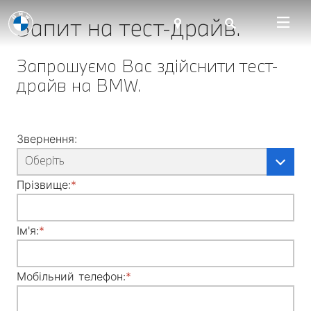
Запит
на
тест
-
драйв
.
Запрошуємо
Вас
здійснити
тест
-
драйв
на
BMW
.
Звернення:
Оберіть
Прізвище:
Ім'я:
Мобільний телефон: