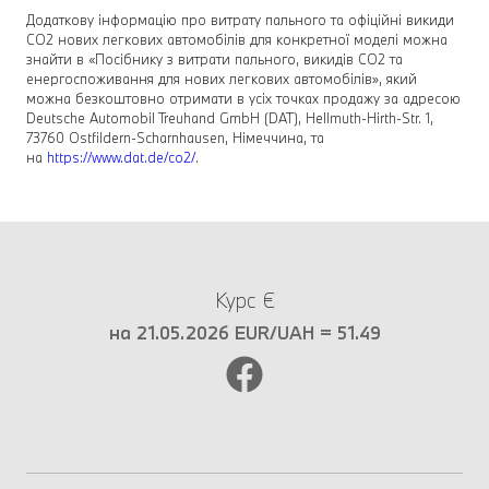
Додаткову інформацію про витрату пального та офіційні викиди
CO2 нових легкових автомобілів для конкретної моделі можна
знайти в «Посібнику з витрати пального, викидів CO2 та
енергоспоживання для нових легкових автомобілів», який
можна безкоштовно отримати в усіх точках продажу за адресою
Deutsche Automobil Treuhand GmbH (DAT), Hellmuth-Hirth-Str. 1,
73760 Ostfildern-Scharnhausen, Німеччина, та
на
https://www.dat.de/co2/
.
Курс €
на 21.05.2026 EUR/UAH = 51.49