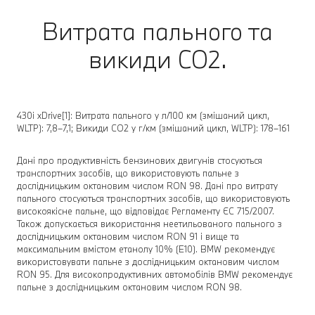
Витрата пального та
викиди CO2.
430i xDrive[1]: Витрата пального у л/100 км (змішаний цикл,
WLTP): 7,8–7,1; Викиди CO2 у г/км (змішаний цикл, WLTP): 178–161
Дані про продуктивність бензинових двигунів стосуються
транспортних засобів, що використовують пальне з
дослідницьким октановим числом RON 98. Дані про витрату
пального стосуються транспортних засобів, що використовують
високоякісне пальне, що відповідає Регламенту ЄС 715/2007.
Також допускається використання неетильованого пального з
дослідницьким октановим числом RON 91 і вище та
максимальним вмістом етанолу 10% (E10). BMW рекомендує
використовувати пальне з дослідницьким октановим числом
RON 95. Для високопродуктивних автомобілів BMW рекомендує
пальне з дослідницьким октановим числом RON 98.