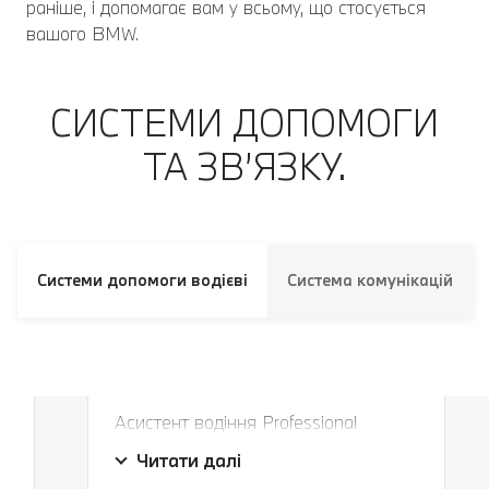
раніше, і допомагає вам у всьому, що стосується
вашого BMW.
СИСТЕМИ ДОПОМОГИ
ТА ЗВ’ЯЗКУ.
Системи допомоги водієві
Система комунікацій
Завжди в правильній смузі і на
правильній дистанції.
Асистент водіння Professional
Завжди в правильній смузі і на
безпечно утримує ваш автомобіль у
Читати далі
правильній дистанції.
власній смузі руху та на потрібній