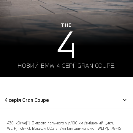
4
THE
НОВИЙ BMW 4 СЕРІЇ GRAN COUPE.
4 серія Gran Coupe
430i xDrive[1]: Витрата пального у л/100 км (змішаний цикл,
WLTP): 7,8–7,1; Викиди CO2 у г/км (змішаний цикл, WLTP): 178–161