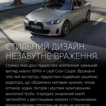
СТИЛЬНИЙ ДИЗАЙН.
НЕЗАБУТНЄ ВРАЖЕННЯ.
Стрімка лінія даху підкреслює елегантний зовнішній
вигляд нового BMW 4 серії Gran Coupé. Вражаючі
чіткі лінії екстер'єру підкреслені подвійною решіткою
радіатора, що обрамлена матовим хромом, чіткою
оптикою задніх ліхтарів і круглим окантуванням
вихлопної труби. Усередині оновлений кокпіт
автомобіля з двоспицевим кермом і стільниковими
вентиляційними отворами не може не вражати.