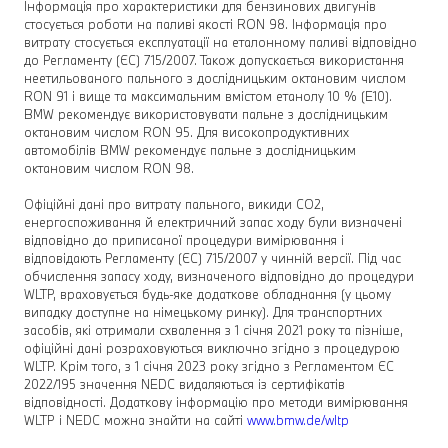
Інформація про характеристики для бензинових двигунів
стосується роботи на паливі якості RON 98. Інформація про
витрату стосується експлуатації на еталонному паливі відповідно
до Регламенту (ЄС) 715/2007. Також допускається використання
неетильованого пального з дослідницьким октановим числом
RON 91 і вище та максимальним вмістом етанолу 10 % (E10).
BMW рекомендує використовувати пальне з дослідницьким
октановим числом RON 95. Для високопродуктивних
автомобілів BMW рекомендує пальне з дослідницьким
октановим числом RON 98.
Офіційні дані про витрату пального, викиди CO2,
енергоспоживання й електричний запас ходу були визначені
відповідно до приписаної процедури вимірювання і
відповідають Регламенту (ЄС) 715/2007 у чинній версії. Під час
обчислення запасу ходу, визначеного відповідно до процедури
WLTP, враховується будь-яке додаткове обладнання (у цьому
випадку доступне на німецькому ринку). Для транспортних
засобів, які отримали схвалення з 1 січня 2021 року та пізніше,
офіційні дані розраховуються виключно згідно з процедурою
WLTP. Крім того, з 1 січня 2023 року згідно з Регламентом ЄС
2022/195 значення NEDC видаляються із сертифікатів
відповідності. Додаткову інформацію про методи вимірювання
WLTP і NEDC можна знайти на сайті
www.bmw.de/wltp