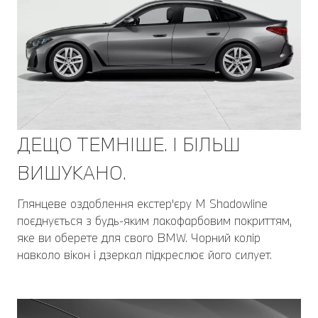
ДЕЩО ТЕМНІШЕ. І БІЛЬШ
ВИШУКАНО.
Глянцеве оздоблення екстер'єру M Shadowline
поєднується з будь-яким лакофарбовим покриттям,
яке ви оберете для свого BMW. Чорний колір
навколо вікон і дзеркал підкреслює його силует.