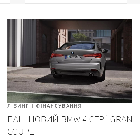
відстані на швидкості до 210 км/год.
Це дуже важлива перевага,
особливо в умовах
перевантаженого трафіку. В
екстрених випадках ваш BMW
загальмує до повної зупинки та
автоматично продовжить рух.
ЛІЗИНГ І ФІНАНСУВАННЯ
ВАШ НОВИЙ BMW 4 СЕРІЇ GRAN
COUPE