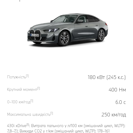
[1]
180 кВт (245 к.с.)
Потужність
[1]
400 Нм
Крутний момент
[1]
6.0 с
0–100 км/год
[1]
250 км/год
Максимальна швидкість
[1]
430i xDrive
: Витрата пального у л/100 км (змішаний цикл, WLTP):
7,8–7,1; Викиди CO2 у г/км (змішаний цикл, WLTP): 178–161