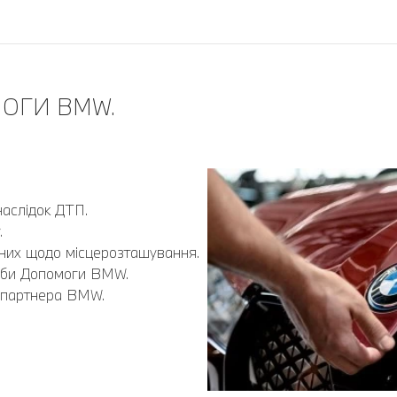
ОГИ BMW.
аслідок ДТП.
.
них щодо місцерозташування.
ужби Допомоги BMW.
о партнера BMW.