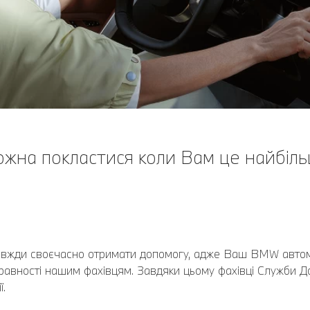
ожна покластися коли Вам це найбіль
вжди своєчасно отримати допомогу, адже Ваш BMW автома
справності нашим фахівцям. Завдяки цьому фахівці Служби
ї.