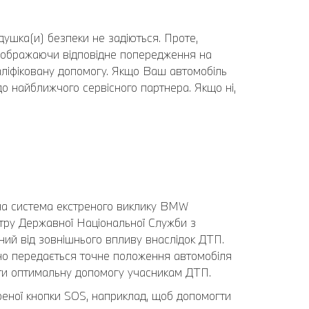
душка(и) безпеки не задіються. Проте,
дображаючи відповідне попередження на
валіфіковану допомогу. Якщо Ваш автомобіль
о найближчого сервісного партнера. Якщо ні,
ьна система екстреного виклику BMW
нтру Державної Національної Служби з
ний від зовнішнього впливу внаслідок ДТП.
сно передається точне положення автомобіля
дати оптимальну допомогу учасникам ДТП.
реної кнопки SOS, наприклад, щоб допомогти