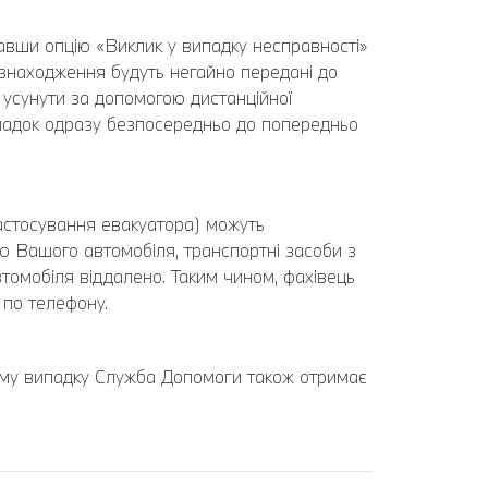
авши опцію «Виклик у випадку несправності»
езнаходження будуть негайно передані до
 усунути за допомогою дистанційної
ипадок одразу безпосередньо до попередньо
застосування евакуатора) можуть
ню Вашого автомобіля, транспортні засоби з
втомобіля віддалено. Таким чином, фахівець
 по телефону.
ьому випадку Служба Допомоги також отримає