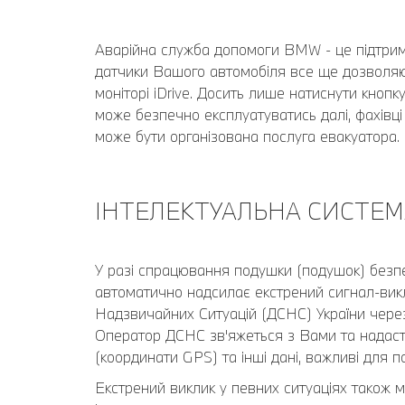
Аварійна служба допомоги BMW - це підтримка
датчики Вашого автомобіля все ще дозволяю
моніторі iDrive. Досить лише натиснути кноп
може безпечно експлуатуватись далі, фахівц
може бути організована послуга евакуатора.
ІНТЕЛЕКТУАЛЬНА СИСТЕМ
У разі спрацювання подушки (подушок) безпе
автоматично надсилає екстрений сигнал-викл
Надзвичайних Ситуацій (ДСНС) України через 
Оператор ДСНС зв'яжеться з Вами та надасть
(координати GPS) та інші дані, важливі для 
Екстрений виклик у певних ситуаціях також 