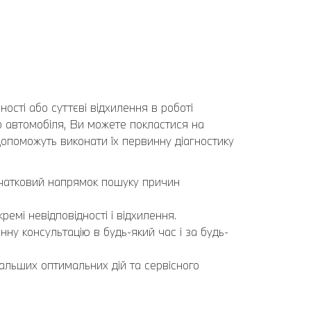
ості або суттєві відхилення в роботі
 автомобіля, Ви можете покластися на
 допоможуть виконати їх первинну діагностику
чатковий напрямок пошуку причин
ремі невідповідності і відхилення.
ну консультацію в будь-який час і за будь-
льших оптимальних дій та сервісного