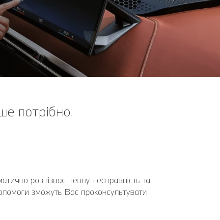
ше потрібно.
тично розпізнає певну несправність та
 Допомоги зможуть Вас проконсультувати