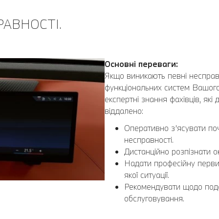
РАВНОСТІ.
Основні переваги:
Якщо виникають певні несправн
функціональних систем Вашого
експертні знання фахівців, які
віддалено:
Оперативно з’ясувати по
несправності.
Дистанційно розпізнати ок
Надати професійну первин
якої ситуації.
Рекомендувати щодо пода
обслуговування.