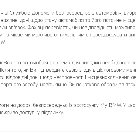
ся зі Службою Допомоги безпосередньо з автомобіля, вибр
і важливі дані щодо стану автомобіля та його поточне місц
й зв’язок. Фахівці перевірять, чи невідповідність можливо
огу на місце, чи можливо оптимальним є переадресувати в
MW.
ції Вашого автомобіля (зокрема для випадків необхідності 
ісля того, як Ви підтвердите свою згоду в діалоговому ме
ти відповідні дані щодо несправності і місцезнаходження а
ортного засобу, навіть якщо Ви початково обрали зв’язок
омоги на дорозі безпосередньо із застосунку My BMW. У ц
можливо доступну підтримку.