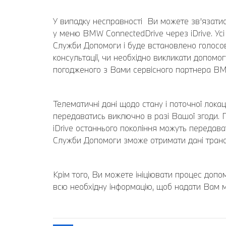
У випадку несправності Ви можете зв’язати
у меню BMW ConnectedDrive через iDrive. Ус
Служби Допомоги і буде встановлено голосови
консультації, чи необхідно викликати допом
погодженого з Вами сервісного партнера B
Телематичні дані щодо стану і поточної лока
передаватись виключно в разі Вашої згоди. П
iDrive останнього покоління можуть передава
Служби Допомоги зможе отримати дані трансп
Крім того, Ви можете ініціювати процес доп
всю необхідну інформацію, щоб надати Вам 