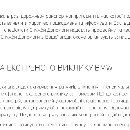
 в разі дорожньо-транспортної пригоди, під час котрої по
ть виявляти характер пошкоджень та інформувати Вас, ві
ку і спеціалісти Служби Допомоги нададуть професійну та к
і Служби Допомоги з Вашої згоди охоче організують запис д
А ЕКСТРЕНОГО ВИКЛИКУ BMW.
ки внаслідок активування датчиків зіткнення, інтелектуал
ик (аналог екстреного виклику за номером 112) до кол-це
пристрій, встановлений у автомобілі стаціонарно і захище
 відповідну підтримку або інструкції по телефону. Одноча
порятунку. Це дозволяє рятувальникам на ранній стадії на
можливо активувати і самостійно вручну за допомогою екст