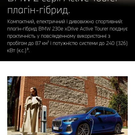
плагін-гібрид.
Компактний, електричний і дивовижно спортивний:
плагін-гібрид BMW 230e xDrive Active Tourer поєднує
практичність у повсякденному використанні з
пробігом до 87 км¹ і потужністю системи до 240 (326)
кВт (к.с.)³.