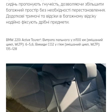
сидінь пропонують гнучкість, дозволяючи збільшити
багажний простір без необхідності перестановлення.
Додаткові тримачі та відсіки в багажному відсіку
надійно фіксують дрібні предмети.
BMW 220i Active Tourer¹: Витрата пального у л/100 км (змішаний
цикл, WLTP): 6–5,6; Викиди СО2 у г/км (змішаний цикл, WLTP):
135–128