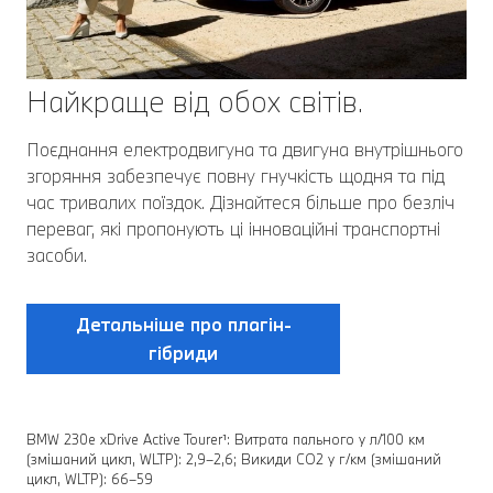
Найкраще від обох світів.
Поєднання електродвигуна та двигуна внутрішнього
згоряння забезпечує повну гнучкість щодня та під
час тривалих поїздок. Дізнайтеся більше про безліч
переваг, які пропонують ці інноваційні транспортні
засоби.
Детальніше про плагін-
гібриди
BMW 230e xDrive Active Tourer¹: Витрата пального у л/100 км
(змішаний цикл, WLTP): 2,9–2,6; Викиди CO2 у г/км (змішаний
цикл, WLTP): 66–59