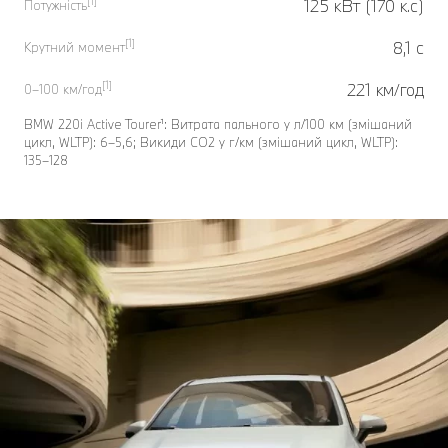
[1]
125 кВт (170 к.с)
Потужність
[1]
8,1 с
Крутний момент
[1]
221 км/год
0–100 км/год
BMW 220i Active Tourer¹: Витрата пального у л/100 км (змішаний
цикл, WLTP): 6–5,6; Викиди СО2 у г/км (змішаний цикл, WLTP):
135–128