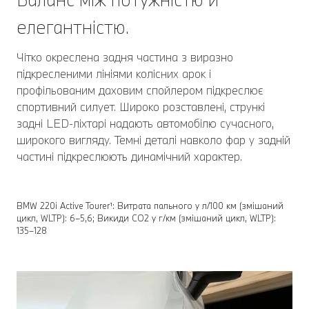
елегантністю.
Чітко окреслена задня частина з виразно
підкресленими лініями колісних арок і
профільованим даховим спойлером підкреслює
спортивний силует. Широко розставлені, стрункі
задні LED-ліхтарі надають автомобілю сучасного,
широкого вигляду. Темні деталі навколо фар у задній
частині підкреслюють динамічний характер.
BMW 220i Active Tourer¹: Витрата пального у л/100 км (змішаний
цикл, WLTP): 6–5,6; Викиди СО2 у г/км (змішаний цикл, WLTP):
135–128