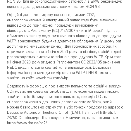
RON 95. Для високопродуктивних автомобілів BMW рекомендує
пальне з дослідницьким октановим числом RON 98.
Офіційні дані про витрату пального, викиди СО2,
енергоспоживання й електричний запас ходу були визначені
відповідно до приписаної процедури вимірювання і
відповідають Регламенту (ЄС) 715/2007 у чинній версії. Під час
обчислення запасу ходу, визначеного відповідно до процедури
WLTP, враховується будь-яке додаткове обладнання (у цьому разі
доступне на німецькому ринку). Для транспортних засобів, які
отримали схвалення з 1 січня 2021 року та пізніше, офіційні дані
розраховуються виключно згідно з процедурою WLTP. Крім того,
з 1 січня 2023 року згідно з Регламентом ЄС 2022/195 значення
NEDC видаляються із сертифікатів відповідності. Додаткову
інформацію про методи вимірювання WLTP і NEDC можна
знайти на сайті www.bmw.com/wltp
Додаткову інформацію про витрату пального та офіційні викиди
СО₂ нових легкових автомобілів для конкретної моделі можна
знайти в «Посібнику з витрати пального, викидів СО₂ та
енергоспоживання для нових легкових автомобілів», який
можна безкоштовно отримати в усіх точках продажу за адресою
Deutsche Automobil Treuhand GmbH (DAT), Hellmuth-Hirth-Str. 1,
73760 Остфільдерн-Шарнхаузен, Німеччина, та за посиланням
https://www.dat.de/co2/.