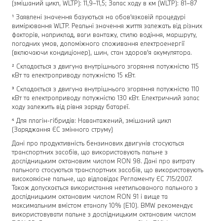
(змішаний цикл, WLTP): 11,9–11,5; Запас ходу в км (WLTP): 81–87
¹ Заявлені значення базуються на обов'язковій процедурі
вимірювання WLTP. Реальні значення життя залежать від різних
факторів, наприклад, ваги вантажу, стилю водіння, маршруту,
погодних умов, допоміжного споживання електроенергії
(включаючи кондиціонер), шин, стан здоров'я акумулятора.
² Складається з двигуна внутрішнього згоряння потужністю 115
кВт та електроприводу потужністю 15 кВт.
³ Складається з двигуна внутрішнього згоряння потужністю 110
кВт та електроприводу потужністю 130 кВт. Електричний запас
ходу залежить від рівня заряду батареї.
⁴ Для плагін-гібридів: Навантажений, змішаний цикл
(Заряджання ЄС змінного струму)
Дані про продуктивність бензинових двигунів стосуються
транспортних засобів, що використовують пальне з
дослідницьким октановим числом RON 98. Дані про витрату
пального стосуються транспортних засобів, що використовують
високоякісне пальне, що відповідає Регламенту ЄС 715/2007.
Також допускається використання неетильованого пального з
дослідницьким октановим числом RON 91 і вище та
максимальним вмістом етанолу 10% (E10). BMW рекомендує
використовувати пальне з дослідницьким октановим числом