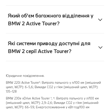
Який об'єм багажного відділення у
BMW 2 Active Tourer?
Які системи приводу доступні для
BMW 2 серії Active Tourer?
Юридичне повідомлення.
BMW 220i Active Tourer¹: Витрата пального у л/100 км (змішаний
цикл, WLTP): 6–5,6; Викиди СО2 у г/км (змішаний цикл, WLTP):
135–128
BMW 230e xDrive Active Tourer ¹, ⁴: Витрата пального у л/100 км
(змішаний цикл, WLTP): 2,9–2,6; Викиди CO2 у г/км (змішаний
цикл, WLTP): 66–59; Енергоспоживання у кВт⋅год/100 км