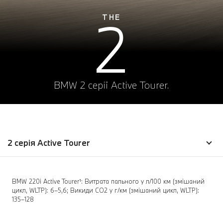
2
THE
BMW 2 серії Active Tourer.
2 серія Active Tourer
BMW 220i Active Tourer¹: Витрата пального у л/100 км (змішаний
цикл, WLTP): 6–5,6; Викиди СО2 у г/км (змішаний цикл, WLTP):
135–128