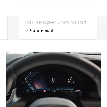
Ваш помічник для
розслаблюючих подорожей.
Помічник водіння Driving Assistant
Ваш помічник для
Professional активно утримує вас у
Читати далі
розслаблюючих подорожей.
смузі руху на швидкості до 210 км/
год та на безпечній відстані. В
екстрених випадках ваш BMW
у
загальмує до повної зупинки та
я
автоматично продовжить рух.
Справжня допомога, особливо в русі
з зупинками.