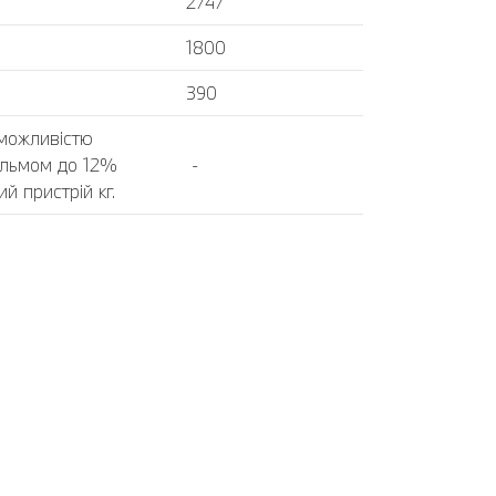
2747
1800
390
 можливістю
альмом до 12%
-
й пристрій кг.