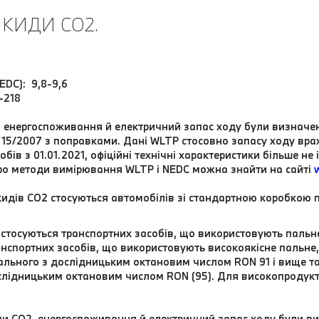
КИДИ CO2.
EDC): 9,8-9,6
-218
2, енергоспоживання й електричний запас ходу були визначе
 715/2007 з поправками. Дані WLTP стосовно запасу ходу вр
ів з 01.01.2021, офіційні технічні характеристики більше не 
ро методи вимірювання WLTP і NEDC можна знайти на сайті
идів CO2 стосуються автомобілів зі стандартною коробкою 
 стосуються транспортних засобів, що використовують паль
нспортних засобів, що використовують високоякісне пальне,
ального з дослідницьким октановим числом RON 91 і вище та
лідницьким октановим числом RON (95). Для високопродук
ди CO2, енергоспоживання й електричний запас ходу були в