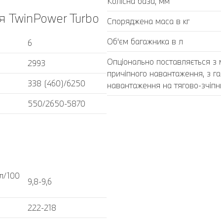
Колісна база, мм
я TwinPower Turbo
Споряджена маса в кг
Об'єм багажника в л
6
Опціонально поставляється з
2993
причіпного навантаження, з г
338 (460)/6250
навантаження на тягово-зчіпни
550/2650-5870
л/100
9,8-9,6
222-218