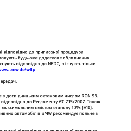
ні відповідно до приписаної процедури
аховують будь-яке додаткове обладнання.
існують відповідно до NEDC, а існують тільки
www.bmw.de/wltp
передач.
не з дослідницьким октановим числом RON 98.
 відповідно до Регламенту ЄС 715/2007. Також
 максимальним вмістом етанолу 10% (E10).
тивних автомобілів BMW рекомендує пальне з
изначені відповідно до приписаної процедури