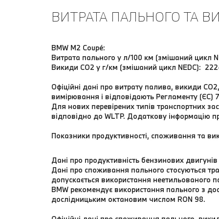
ВИТРАТА ПАЛЬНОГО ТА ВИ
BMW M2 Coupé:
Витрата пального у л/100 км (змішаний цикл N
Викиди CO2 у г/км (змішаний цикл NEDC): 222
Офіційні дані про витрату палива, викиди CO
вимірювання і відповідають Регламенту (ЄС)
Для нових перевірених типів транспортних засоб
відповідно до WLTP. Додаткову інформацію п
Показники продуктивності, споживання та вик
Дані про продуктивність бензинових двигунів
Дані про споживання пального стосуються тра
допускається використання неетильованого п
BMW рекомендує використання пального з дос
дослідницьким октановим числом RON 98.
Офіційні дані про споживання пального, вики