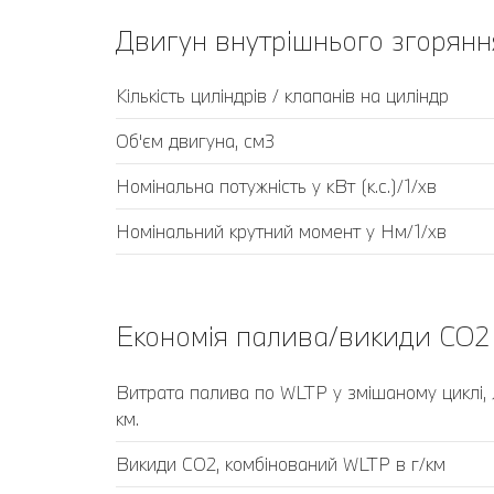
Двигун внутрішнього згорянн
Кількість циліндрів / клапанів на циліндр
Об'єм двигуна, см3
Номінальна потужність у кВт (к.с.)/1/хв
Номінальний крутний момент у Нм/1/хв
Економія палива/викиди CO2
Витрата палива по WLTP у змішаному циклі, 
км.
Викиди CO2, комбінований WLTP в г/км