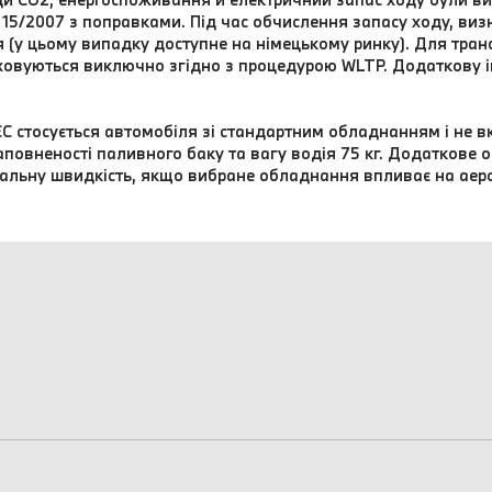
715/2007 з поправками. Під час обчислення запасу ходу, ви
(у цьому випадку доступне на німецькому ринку). Для трансп
озраховуються виключно згідно з процедурою WLTP. Додаткову
C стосується автомобіля зі стандартним обладнанням і не в
овненості паливного баку та вагу водія 75 кг. Додаткове 
альну швидкість, якщо вибране обладнання впливає на аер