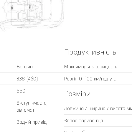
Продуктивність
Бензин
Максимальна швидкість
338 (460)
Розгін 0–100 км/год у с
550
Розміри
8-ступінчаста,
Довжина / ширина / висота м
автомат
Запас палива в л
Задній привід