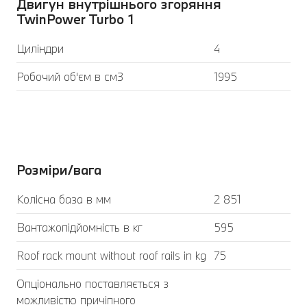
Двигун внутрішнього згоряння
TwinPower Turbo 1
Циліндри
4
Робочий об'єм в см3
1995
Розміри/вага
Колісна база в мм
2 851
Вантажопідйомність в кг
595
Roof rack mount without roof rails in kg
75
Опціонально поставляється з
можливістю причіпного