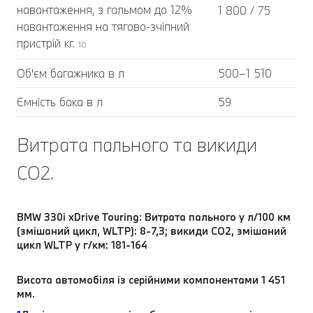
навантаження, з гальмом до 12%
1 800 / 75
навантаження на тягово-зчіпний
пристрій кг.
10
Об'єм багажника в л
500–1 510
Ємність бака в л
59
Витрата пального та викиди
CO2.
BMW 330i xDrive Touring: Витрата пального у л/100 км
(змішаний цикл, WLTP): 8-7,3; викиди CO2, змішаний
цикл WLTP у г/км: 181-164
Висота автомобіля із серійними компонентами 1 451
мм.