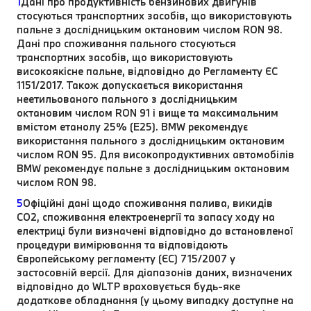
1
Дані про продуктивність бензинових двигунів
стосуються транспортних засобів, що використовують
пальне з дослідницьким октановим числом RON 98.
Дані про споживання пального стосуються
транспортних засобів, що використовують
високоякісне пальне, відповідно до Регламенту ЄС
1151/2017. Також допускається використання
неетильованого пального з дослідницьким
октановим числом RON 91 і вище та максимальним
вмістом етанолу 25% (E25). BMW рекомендує
використання пального з дослідницьким октановим
числом RON 95. Для високопродуктивних автомобілів
BMW рекомендує пальне з дослідницьким октановим
числом RON 98.
5
Офіційні дані щодо споживання палива, викидів
CO2, споживання електроенергії та запасу ходу на
електриці були визначені відповідно до встановленої
процедури вимірювання та відповідають
Європейському регламенту (ЄС) 715/2007 у
застосовній версії. Для діапазонів даних, визначених
відповідно до WLTP враховується будь-яке
додаткове обладнання (у цьому випадку доступне на