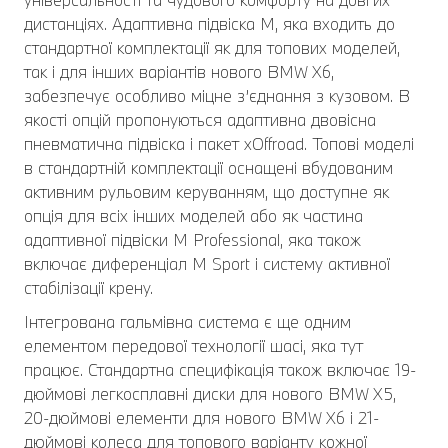
дистанціях. Адаптивна підвіска M, яка входить до
стандартної комплектації як для топових моделей,
так і для інших варіантів нового BMW X6,
забезпечує особливо міцне з’єднання з кузовом. В
якості опцій пропонуються адаптивна двовісна
пневматична підвіска і пакет xOffroad. Топові моделі
в стандартній комплектації оснащені вбудованим
активним рульовим керуванням, що доступне як
опція для всіх інших моделей або як частина
адаптивної підвіски M Professional, яка також
включає диференціал M Sport і систему активної
стабілізації крену.
Інтегрована гальмівна система є ще одним
елементом передової технології шасі, яка тут
працює. Стандартна специфікація також включає 19-
дюймові легкосплавні диски для нового BMW X5,
20-дюймові елементи для нового BMW X6 і 21-
дюймові колеса для топового варіанту кожної