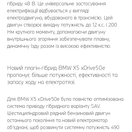
гібриду 48 В. Це універсальне застосування
електрифікації відбувається у вигляді
електродвигуна, вбудованого в трансмісію. Цей
двигун створює вихідну потужність до 12 к.с. і 200
Нм крутного моменту, допомагаючи двигуну
внутрішнього згоряння забезпечувати плавну,
динамічну їзду разом із високою ефективністю.
Новий плагін-гібрид BMW X5 xDrive50e
пропонує більше потужності, ефективності та
запасу ходу на електротязі.
Для BMW X5 xDrive50e була повністю оптимізована
система приводу гібридного варіанту SAV.
Шестициліндровий рядний бензиновий двигун
останнього покоління та новий електромотор
об’єднані, щоб розвинути системну потужність 490