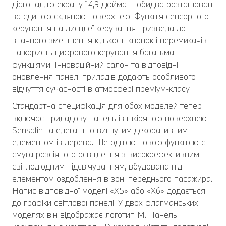
діагоналлю екрану 14,9 дюйма – обидва розташовані
за єдиною скляною поверхнею. Функція сенсорного
керування на дисплеї керування призвела до
значного зменшення кількості кнопок і перемикачів
на користь цифрового керування багатьма
функціями. Інноваційний салон та відповідні
оновлення панелі приладів додають особливого
відчуття сучасності в атмосфері преміум-класу.
Стандартна специфікація для обох моделей тепер
включає приладову панель із шкіряною поверхнею
Sensafin та елегантно вигнутим декоративним
елементом із дерева. Ще однією новою функцією є
смуга розсіяного освітлення з високоефективним
світлодіодним підсвічуванням, вбудована під
елементом оздоблення в зоні переднього пасажира.
Напис відповідної моделі «X5» або «X6» додається
до графіки світлової панелі. У двох флагманських
моделях він відображає логотип M. Панель