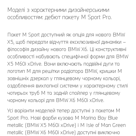
Моделі з характерними дизайнерськими
особливостям: дебют пакету M Sport Pro.
Пакет M Sport доступний як опція для нового BMW
X5, щоб передати відчуття ексклюзивної динаміки –
філософія дизайну нового BMW X6. Ці конструктивні
особливості набувають специфічної форми для BMW
X5 M60i xDrive. Вони включають подвійні дуги та
логотип M для решітки радіатора BMW, кришки M
зовнішніх дзеркал у глянцевому чорному кольорі,
оздоблення вихлопної системи у характерному стилі
чотирьох труб M та задній спойлер у глянцевому
чорному кольорі для BMW X6 M60i xDrive.
Усі варіанти моделей тепер доступні з пакетом M
Sport Pro. Нові фарби кузова M Marina Bay Blue
metallic (BMW X5 M60i xDrive) і M Isle of Man Green
metallic (BMW X6 M60i xDrive) доступні виключно