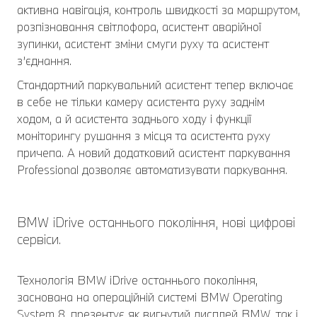
активна навігація, контроль швидкості за маршрутом,
розпізнавання світлофора, асистент аварійної
зупинки, асистент зміни смуги руху та асистент
з’єднання.
Стандартний паркувальний асистент тепер включає
в себе не тільки камеру асистента руху заднім
ходом, а й асистента заднього ходу і функції
моніторингу рушання з місця та асистента руху
причепа. А новий додатковий асистент паркування
Professional дозволяє автоматизувати паркування.
BMW iDrive останнього покоління, нові цифрові
сервіси.
Технологія BMW iDrive останнього покоління,
заснована на операційній системі BMW Operating
System 8, презентує як вигнутий дисплей BMW, так і