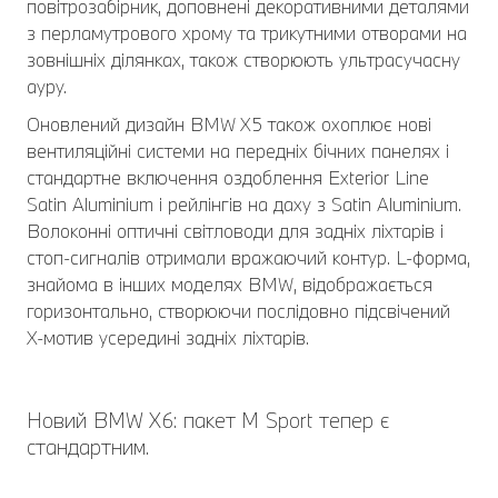
повітрозабірник, доповнені декоративними деталями
з перламутрового хрому та трикутними отворами на
зовнішніх ділянках, також створюють ультрасучасну
ауру.
Оновлений дизайн BMW X5 також охоплює нові
вентиляційні системи на передніх бічних панелях і
стандартне включення оздоблення Exterior Line
Satin Aluminium і рейлінгів на даху з Satin Aluminium.
Волоконні оптичні світловоди для задніх ліхтарів і
стоп-сигналів отримали вражаючий контур. L-форма,
знайома в інших моделях BMW, відображається
горизонтально, створюючи послідовно підсвічений
X-мотив усередині задніх ліхтарів.
Новий BMW X6: пакет M Sport тепер є
стандартним.