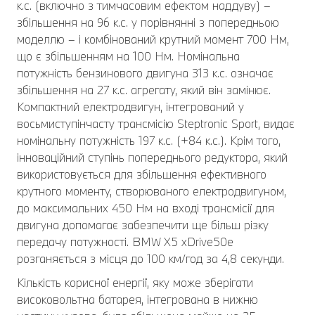
к.с. (включно з тимчасовим ефектом наддуву) –
збільшення на 96 к.с. у порівнянні з попередньою
моделлю – і комбінований крутний момент 700 Нм,
що є збільшенням на 100 Нм. Номінальна
потужність бензинового двигуна 313 к.с. означає
збільшення на 27 к.с. агрегату, який він замінює.
Компактний електродвигун, інтегрований у
восьмиступінчасту трансмісію Steptronic Sport, видає
номінальну потужність 197 к.с. (+84 к.с.). Крім того,
інноваційний ступінь попереднього редуктора, який
використовується для збільшення ефективного
крутного моменту, створюваного електродвигуном,
до максимальних 450 Нм на вході трансмісії для
двигуна допомагає забезпечити ще більш різку
передачу потужності. BMW X5 xDrive50e
розганяється з місця до 100 км/год за 4,8 секунди.
Кількість корисної енергії, яку може зберігати
високовольтна батарея, інтегрована в нижню