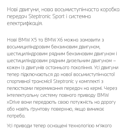
Нові двигуни, нова восьмиступінчаста коробка
передач Steptronic Sport і системна
електрифікація.
Нові BMW X5 та BMW X6 можна замовити з
восьмициліндровим бензиновим двигуном,
шестициліндровим рядним бензиновим двигуном і
шестициліндровим рядним дизельним двигуном –
кожен із двигунів останнього покоління. Усі двигуни
тепер підключаються до нової восьмиступінчастої
спортивної трансмісії Steptronic у комплекті з
пелюстками перемикання передач на кермі. Через
інтелектуальну систему повного приводу BMW
xDrive вони передають свою потужність на дорогу
або навіть ґрунтову поверхню, якщо виникає
потреба.
Усі приводи тепер оснащені технологією м’якого