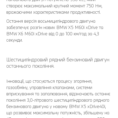
створює максимальний крутний момент 750 Нм,
вражаючими характеристиками продуктивності.
Остання версія восьмициліндрового двигуна
забезпечує розгін нових BMW X5 M60i xDrive та
BMW X6 M60i xDrive від 0 до 100 км/год за 4,3
секунди.
Шестициліндровий рядний бензиновий двигун
останнього покоління.
Інновації, що стосуються процесу згоряння,
газообміну, управління клапанами, системи
вприскування та запалювання, відзначають останнє
покоління 3,0-літрового шестициліндрового рядного
бензинового двигуна у новому BMW X5 xDrive40i,
що розвиває максимальну потужність, збільшену на