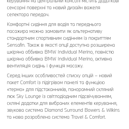
керування на центральній консолі містить додаткові
сенсорні поверхні та новий дизайн важеля
селектора передач.
Комфортні сидіння для водія та переднього
пасажира можна замовити як альтернативу
стандартним спортивним сидінням із покриттям
Sensafin. Також в якості опції доступна розширена
шкіряна оббивка BMW Individual Merino, повністю
шкіряна оббивка BMW Individual Merino, активна
вентиляція сидінь і функція масажу.
Серед інших особливостей списку опцій – новий
пакет Comfort із підігрівом панелі та функцією
«термо» для підстаканників, панорамний скляний
люк Sky Lounge із світлодіодним підсвічуванням,
скляні додатки для вибраних елементів керування,
звукова система Diamond Surround Bowers & Wilkins
та нова розроблена система Travel & Comfort.