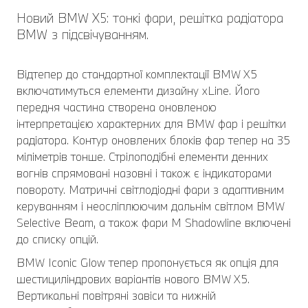
Новий BMW X5: тонкі фари, решітка радіатора
BMW з підсвічуванням.
Відтепер до стандартної комплектації BMW X5
включатимуться елементи дизайну xLine. Його
передня частина створена оновленою
інтерпретацією характерних для BMW фар і решітки
радіатора. Контур оновлених блоків фар тепер на 35
міліметрів тонше. Стрілоподібні елементи денних
вогнів спрямовані назовні і також є індикаторами
повороту. Матричні світлодіодні фари з адаптивним
керуванням і неосліплюючим дальнім світлом BMW
Selective Beam, а також фари M Shadowline включені
до списку опцій.
BMW Іconic Glow тепер пропонується як опція для
шестициліндрових варіантів нового BMW X5.
Вертикальні повітряні завіси та нижній