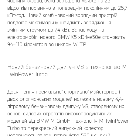
частину кузова, була збільшена майже на 25
відсотків порівняно з попереднім поколінням до 25,7
кВт-год. Новий комбінований зарядний пристрій
подвоює максимальну швидкість заряджання
змінним струмом до 7,4 кВт. Запас ходу на
електромобілі нового BMW X5 xDrive50e становить
94–110 кілометрів за циклом WLTP.
Новий бензиновий двигун V8 з технологією M
TwinPower Turbo.
Досягнення преміальної спортивної майстерності
двох флагманських моделей належить новому 4,4-
літровому бензиновому двигуну V8, створеному на
основі силових агрегатів високопродуктивних
моделей від BMW M GmbH. Технологія M TwinPower
Turbo та перехресний випускний колектор
наповнюють двигун потужністю 530 к.с., який