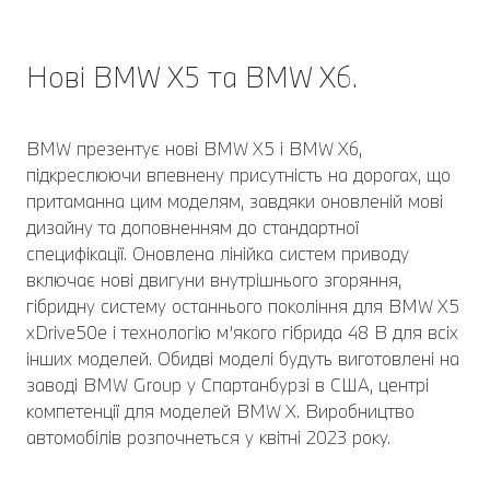
Нові BMW X5 та BMW X6.
BMW презентує нові BMW X5 і BMW X6,
підкреслюючи впевнену присутність на дорогах, що
притаманна цим моделям, завдяки оновленій мові
дизайну та доповненням до стандартної
специфікації. Оновлена лінійка систем приводу
включає нові двигуни внутрішнього згоряння,
гібридну систему останнього покоління для BMW X5
xDrive50e і технологію м’якого гібрида 48 В для всіх
інших моделей. Обидві моделі будуть виготовлені на
заводі BMW Group у Спартанбурзі в США, центрі
компетенції для моделей BMW X. Виробництво
автомобілів розпочнеться у квітні 2023 року.