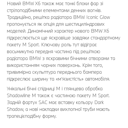
Новий BMW X6 також має тонкі блоки фар зі
стрілоподібними елементами денних вогнів.
Традиційно, решітка радіатора BMW Iconic Glow
пропонується як опція для шестициліндрових
моделей. Динамічний характер нового BMW X6
підкреслюється ще яскравіше завдяки стандартному
пакету M Sport. Ключову роль тут відіграє
восьмикутна передня частина під решіткою
радіатора BMW з яскравими бічними отворами та
використанням чорних поверхонь. Крім того,
тривимірна скульптура переднього бампера
підкреслює ширину та «м’язистість» автомобіля.
Унікальні бічні спідниці M і глянцева обробка
Shadowline M також є частиною пакету M Sport.
Задній фартух SAC має вставку кольору Dark
Shadow, а нові накладки вихлопної труби мають
трапецієподібну форму.