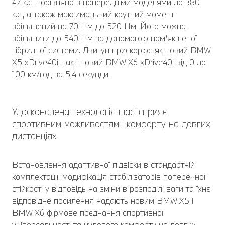
47 к.с. порівняно з попередніми моделями до 380
к.с., а також максимальний крутний момент
збільшений на 70 Нм до 520 Нм. Його можна
збільшити до 540 Нм за допомогою пом’якшеної
гібридної системи. Двигун прискорює як новий BMW
X5 xDrive40i, так і новий BMW X6 xDrive40i від 0 до
100 км/год за 5,4 секунди.
Удосконалена технологія шасі сприяє
спортивним можливостям і комфорту на довгих
дистанціях.
Встановлення адаптивної підвіски в стандартній
комплектації, модифікація стабілізаторів поперечної
стійкості у відповідь на зміни в розподілі ваги та їхнє
відповідне посилення надають новим BMW X5 і
BMW X6 фірмове поєднання спортивної
універсальності та чудового комфорту на довгих