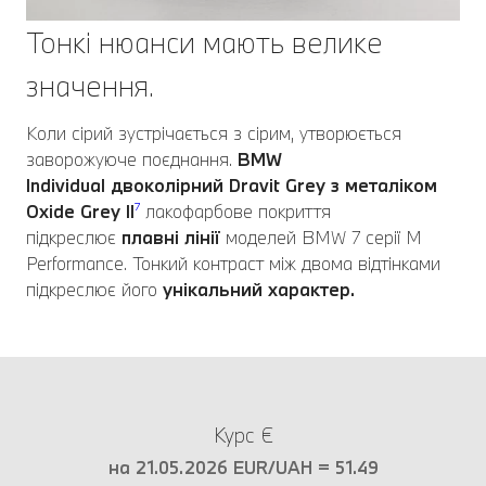
Тонкі нюанси мають велике
значення.
Коли сірий зустрічається з сірим, утворюється
заворожуюче поєднання.
BMW
Individual двоколірний Dravit Grey з металіком
Oxide Grey II
⁷
лакофарбове покриття
підкреслює
плавні лінії
моделей BMW 7 серії M
Performance. Тонкий контраст між двома відтінками
підкреслює його
унікальний характер.
Курс €
на 21.05.2026 EUR/UAH = 51.49