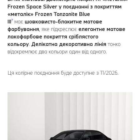
Frozen Space Silver у поєднанні з покриттям
«металік» Frozen Tanzanite Blue
III
⁷
має
шовковисто-блакитне матове
фарбування
, яке підкреслює
елегантне матове
лакофарбове покриття сріблястого
кольору
.
Делікатна декоративна лінія
тонко
відокремлює два кольори один від одного.
Ця колірне поєднання буде доступне з 11/2026.