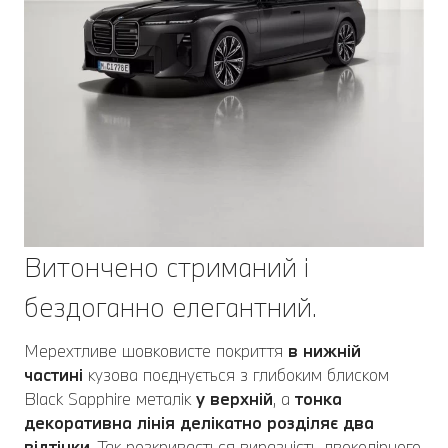
Витончено стриманий і
бездоганно елегантний.
Мерехтливе шовковисте покриття
в нижній
частині
кузова поєднується з глибоким блиском
Black Sapphire металік
у верхній
, а
тонка
декоративна лінія делікатно розділяє два
відтінки
. Так розкривається виразність двоколірного