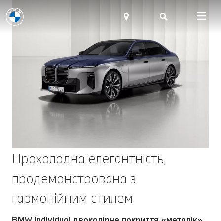
Прохолодна елегантність,
продемонстрована з
гармонійним стилем.
BMW Individual двоколірне покриття «металік»